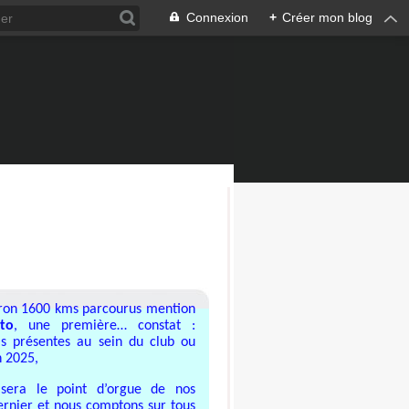
Connexion
+
Créer mon blog
iron 1600 kms parcourus mention
to
, une première… constat :
is présentes au sein du club ou
n 2025,
era le point d’orgue de nos
ernier et nous comptons sur tous