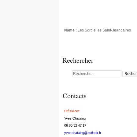
Name :
Les Sorbielles Saint-Jeandaires
Rechercher
Contacts
Président
Yves Chataing
06 80 32 47 17
yveschataing@outlook.fr