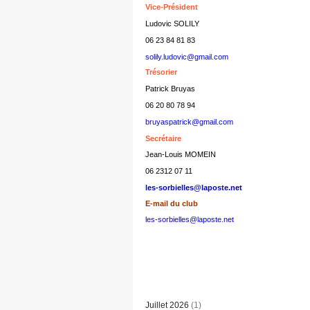
Vice-Président
Ludovic SOLILY
06 23 84 81 83
solily.ludovic@gmail.com
Trésorier
Patrick Bruyas
06 20 80 78 94
bruyaspatrick@gmail.com
Secrétaire
Jean-Louis MOMEIN
06 2312 07 11
les-sorbielles@laposte.net
E-mail du club
les-sorbielles@laposte.net
Juillet 2026
(1)