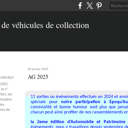
28 janvier 2025
AG 2025
collection
e 1901.
 le n°
ties, les
11 sorties ou évènements effectués en 2024 et env
anisation
spéciale pour
notre participation à Epoqu’Au
des
convivialité et bonne humeur sont plus que jama
iens de
chacun peut ainsi profiter de nos rassemblements e
la 2eme édition d’Automobile et Patrimoine
s
évènements, nous y travaillons depuis septembre d