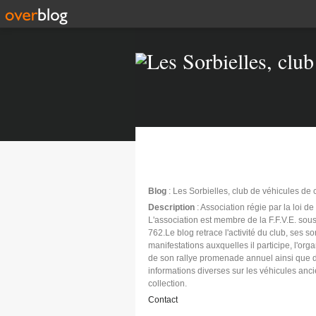
Blog
: Les Sorbielles, club de véhicules de 
Description
: Association régie par la loi d
L'association est membre de la F.F.V.E. sous
762.Le blog retrace l'activité du club, ses sor
manifestations auxquelles il participe, l'org
de son rallye promenade annuel ainsi que 
informations diverses sur les véhicules anc
collection.
Contact