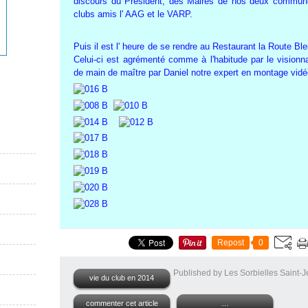
discours du Président, des Maires de nos deux commune
clubs amis l' AAG et le VARP.
Puis il est l' heure de se rendre au Restaurant la Route Bl
Celui-ci est agrémenté comme à l'habitude par le vision
de main de maître par Daniel notre expert en montage vidé
Repost
0
Published by Les Sorbielles Saint-
vie du club en 2014
commenter cet article
…