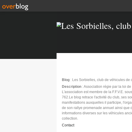
Blog
: Les Sorbielles, club de véhicules de 
Description
: Association régie par la loi d
L'association est membre de la F.F.V.E. sous
762.Le blog retrace l'activité du club, ses sor
manifestations auxquelles il participe, l'org
de son rallye promenade annuel ainsi que 
informations diverses sur les véhicules anc
collection.
Contact