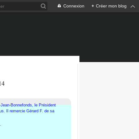
Connexion
+
Créer mon blog
14
t-Jean-Bonnefonds, l
e Président
s. Il remercie Gérard F. de sa
.