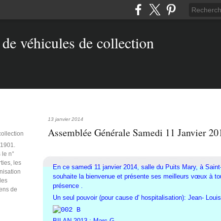
13 janvier 2014
Assemblée Générale Samedi 11 Janvier 20
collection
e 1901.
 le n°
ties, les
En ce samedi 11 janvier 2014, salle du Puits Mary, à Sain
anisation
souhaite la bienvenue et présente ses meilleurs vœux à tou
des
présence .
iens de
Un seul pouvoir (pour cause d' hospitalisation): Jean- Louis
BILAN 2013
: Marc G.