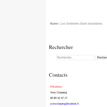
Name :
Les Sorbielles Saint-Jeandaires
Rechercher
Contacts
Président
Yves Chataing
06 80 32 47 17
yveschataing@outlook.fr