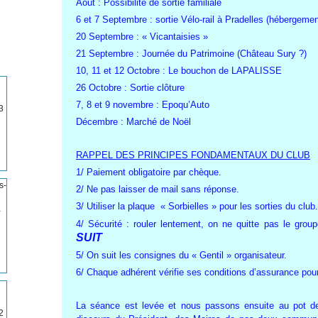
Août : Possibilité de sortie familiale
6 et 7 Septembre : sortie Vélo-rail à Pradelles (hébergeme
20 Septembre : « Vicantaisies »
21 Septembre : Journée du Patrimoine (Château Sury ?)
10, 11 et 12 Octobre : Le bouchon de LAPALISSE
26 Octobre : Sortie clôture
7, 8 et 9 novembre : Epoqu’Auto
3
Décembre : Marché de Noël
RAPPEL DES PRINCIPES FONDAMENTAUX DU CLUB
1/ Paiement obligatoire par chèque.
2/ Ne pas laisser de mail sans réponse.
3/ Utiliser la plaque « Sorbielles » pour les sorties du club.
-
4/ Sécurité : rouler lentement, on ne quitte pas le grou
SUIT
5/ On suit les consignes du « Gentil » organisateur.
6/ Chaque adhérent vérifie ses conditions d’assurance pou
La séance est levée et nous passons ensuite au pot de 
2