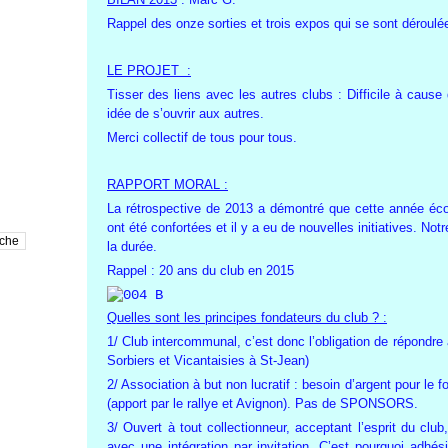
Rappel des onze sorties et trois expos qui se sont déroulé
LE PROJET :
Tisser des liens avec les autres clubs : Difficile à cause
idée de s’ouvrir aux autres.
Merci collectif de tous pour tous.
RAPPORT MORAL :
La rétrospective de 2013 a démontré que cette année écou
ont été confortées et il y a eu de nouvelles initiatives. No
la durée.
Rappel : 20 ans du club en 2015
Quelles sont les principes fondateurs du club ? :
1/ Club intercommunal, c’est donc l’obligation de répond
Sorbiers et Vicantaisies à St-Jean)
2/ Association à but non lucratif : besoin d’argent pour le f
(apport par le rallye et Avignon). Pas de SPONSORS.
3/ Ouvert à tout collectionneur, acceptant l’esprit du club
avec une intégration par invitation. C’est pourquoi adhé