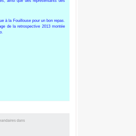
s, ainsi que des représentants des
eue à la Fouillouse pour un bon repas.
nage de la retrospective 2013 montée
o.
Jeandaires
dans