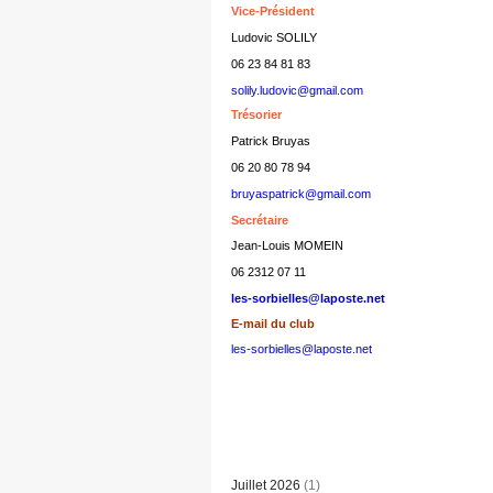
Vice-Président
Ludovic SOLILY
06 23 84 81 83
solily.ludovic@gmail.com
Trésorier
Patrick Bruyas
06 20 80 78 94
bruyaspatrick@gmail.com
Secrétaire
Jean-Louis MOMEIN
06 2312 07 11
les-sorbielles@laposte.net
E-mail du club
les-sorbielles@laposte.net
Juillet 2026
(1)