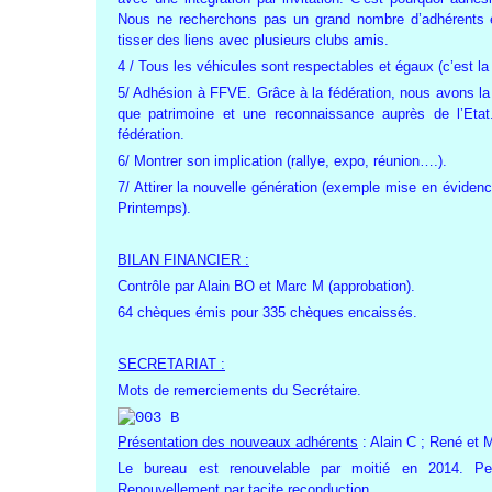
Nous ne recherchons pas un grand nombre d’adhérents et
tisser des liens avec plusieurs clubs amis.
4 / Tous les véhicules sont respectables et égaux (c’est la
5/ Adhésion à FFVE. Grâce à la fédération, nous avons la
que patrimoine et une reconnaissance auprès de l’Etat
fédération.
6/ Montrer son implication (rallye, expo, réunion….).
7/ Attirer la nouvelle génération (exemple mise en éviden
Printemps).
BILAN FINANCIER :
Contrôle par Alain BO et Marc M (approbation).
64 chèques émis pour 335 chèques encaissés.
SECRETARIAT :
Mots de remerciements du Secrétaire.
Présentation des nouveaux adhérents
: Alain C ; René et M
Le bureau est renouvelable par moitié en 2014. Pe
Renouvellement par tacite reconduction.