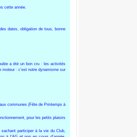
es cette année.
 des dates, obligation de tous, bonne
lée a été un bon cru : les activités
tre moteur : c’est notre dynamisme sur
re aux communes (Fête de Printemps à
onctionnement, pour les petits plaisirs
, sachant participer à la vie du Club,
sion à l’AG et non en cours d’année.