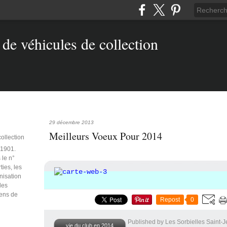
29 décembre 2013
Meilleurs Voeux Pour 2014
collection
e 1901.
 le n°
ties, les
anisation
des
iens de
Repost
0
Published by Les Sorbielles Saint-
vie du club en 2014