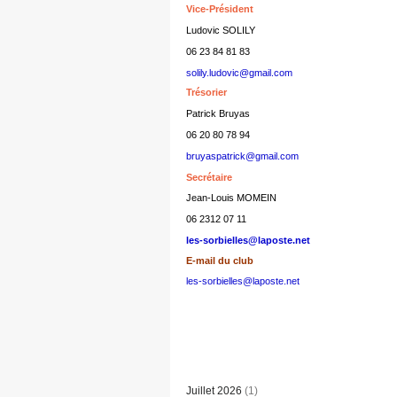
Vice-Président
Ludovic SOLILY
06 23 84 81 83
solily.ludovic@gmail.com
Trésorier
Patrick Bruyas
06 20 80 78 94
bruyaspatrick@gmail.com
Secrétaire
Jean-Louis MOMEIN
06 2312 07 11
les-sorbielles@laposte.net
E-mail du club
les-sorbielles@laposte.net
Juillet 2026
(1)