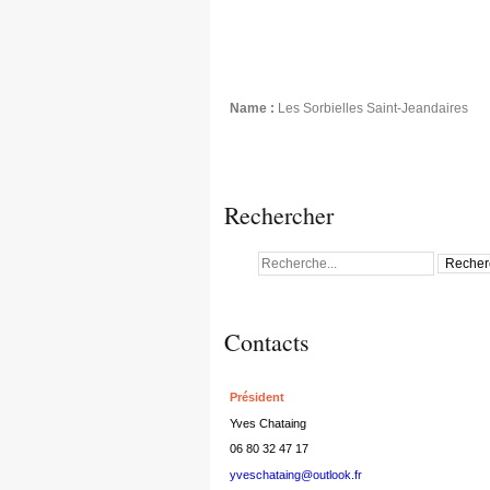
Name :
Les Sorbielles Saint-Jeandaires
Rechercher
Contacts
Président
Yves Chataing
06 80 32 47 17
yveschataing@outlook.fr