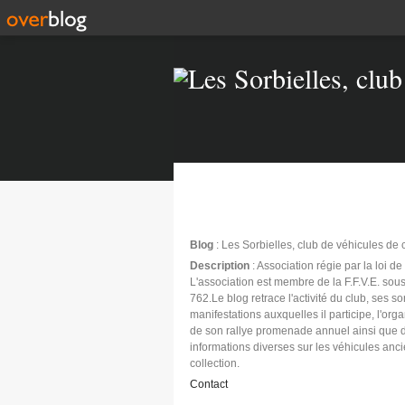
Blog
: Les Sorbielles, club de véhicules de 
Description
: Association régie par la loi d
L'association est membre de la F.F.V.E. sous
762.Le blog retrace l'activité du club, ses sor
manifestations auxquelles il participe, l'org
de son rallye promenade annuel ainsi que 
informations diverses sur les véhicules anc
collection.
Contact