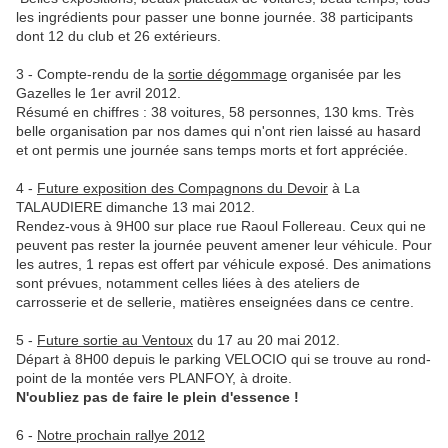
les ingrédients pour passer une bonne journée. 38 participants
dont 12 du club et 26 extérieurs.
3 - Compte-rendu de la
sortie dégommage
organisée par les
Gazelles le 1er avril 2012.
Résumé en chiffres : 38 voitures, 58 personnes, 130 kms. Très
belle organisation par nos dames qui n'ont rien laissé au hasard
et ont permis une journée sans temps morts et fort appréciée.
4 -
Future exposition des Compagnons du Devoir
à La
TALAUDIERE dimanche 13 mai 2012.
Rendez-vous à 9H00 sur place rue Raoul Follereau. Ceux qui ne
peuvent pas rester la journée peuvent amener leur véhicule. Pour
les autres, 1 repas est offert par véhicule exposé. Des animations
sont prévues, notamment celles liées à des ateliers de
carrosserie et de sellerie, matières enseignées dans ce centre.
5 -
Future sortie au Ventoux
du 17 au 20 mai 2012.
Départ à 8H00 depuis le parking VELOCIO qui se trouve au rond-
point de la montée vers PLANFOY, à droite.
N'oubliez pas de faire le plein d'essence !
6 -
Notre prochain rallye 2012