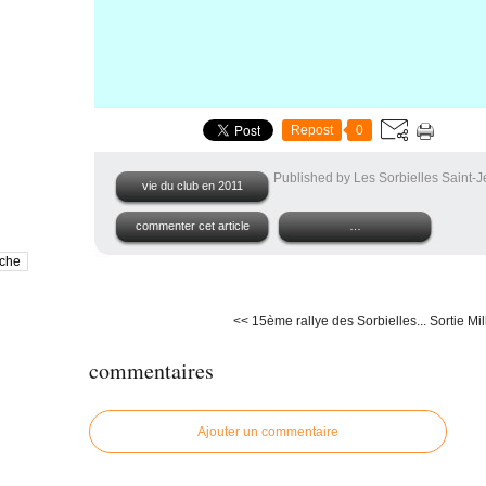
Repost
0
Published by Les Sorbielles Saint-
vie du club en 2011
commenter cet article
…
<< 15ème rallye des Sorbielles...
Sortie Mil
commentaires
Ajouter un commentaire