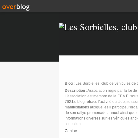
Blog
: Les Sorbielles, club de véhicules de 
Description
: Association régie par la loi d
L'association est membre de la F.F.V.E. sous
762.Le blog retrace l'activité du club, ses sor
manifestations auxquelles il participe, l'org
de son rallye promenade annuel ainsi que 
informations diverses sur les véhicules anc
collection.
Contact