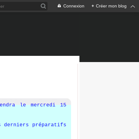
Connexion
+
Créer mon blog
iendra le mercredi 15
s derniers préparatifs