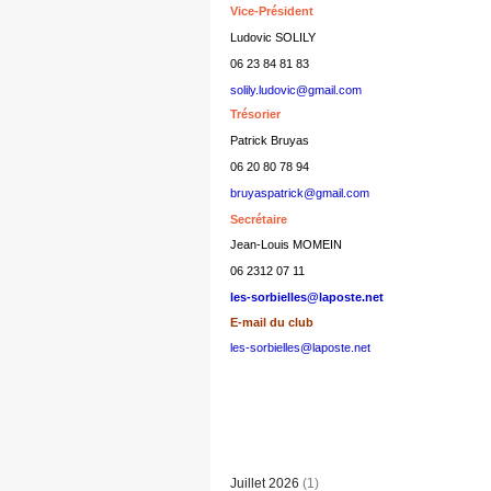
Vice-Président
Ludovic SOLILY
06 23 84 81 83
solily.ludovic@gmail.com
Trésorier
Patrick Bruyas
06 20 80 78 94
bruyaspatrick@gmail.com
Secrétaire
Jean-Louis MOMEIN
06 2312 07 11
les-sorbielles@laposte.net
E-mail du club
les-sorbielles@laposte.net
Juillet 2026
(1)