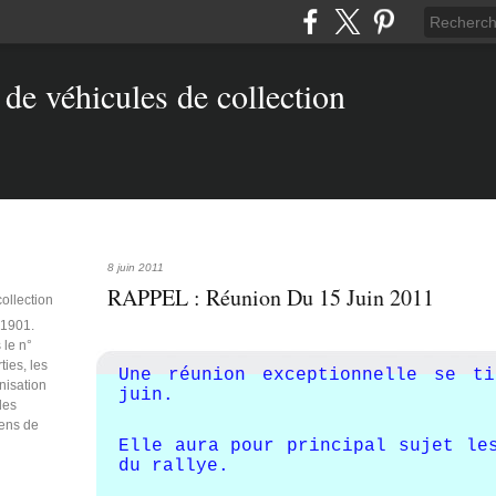
8 juin 2011
RAPPEL : Réunion Du 15 Juin 2011
collection
e 1901.
 le n°
ties, les
Une réunion exceptionnelle se t
anisation
juin.
des
iens de
Elle aura pour principal sujet le
du rallye.