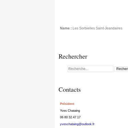
Name :
Les Sorbielles Saint-Jeandaires
Rechercher
Contacts
Président
Yves Chataing
06 80 32 47 17
yveschataing@outlook.fr