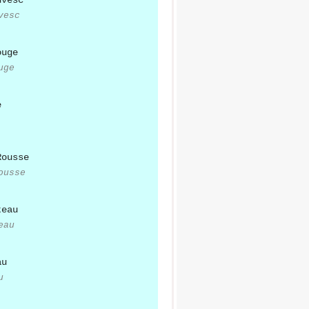
vesc
uge
ousse
eau
u