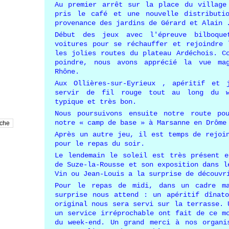
Au premier arrêt sur la place du village
pris le café et une nouvelle distributi
provenance des jardins de Gérard et Alain 
Début des jeux avec l'épreuve bilboque
voitures pour se réchauffer et rejoindre 
les jolies routes du plateau Ardéchois. C
poindre, nous avons apprécié la vue ma
Rhône.
Aux Ollières-sur-Eyrieux , apéritif et 
servir de fil rouge tout au long du we
typique et très bon.
Nous poursuivons ensuite notre route po
notre « camp de base » à Marsanne en Drôme
Après un autre jeu, il est temps de rejoi
pour le repas du soir.
Le lendemain le soleil est très présent e
de Suze-la-Rousse et son exposition dans l
Vin ou Jean-Louis a la surprise de découvr
Pour le repas de midi, dans un cadre ma
surprise nous attend : un apéritif dînato
original nous sera servi sur la terrasse. 
un service irréprochable ont fait de ce m
du week-end. Un grand merci à nos organi