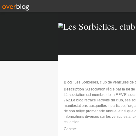
Blog
: Les Sorbielles, club de véhicules de 
Description
: Association régie par la loi d
L'association est membre de la F.F.V.E. sous
762.Le blog retrace l'activité du club, ses sor
manifestations auxquelles il participe, l'org
de son rallye promenade annuel ainsi que 
informations diverses sur les véhicules anc
collection.
Contact