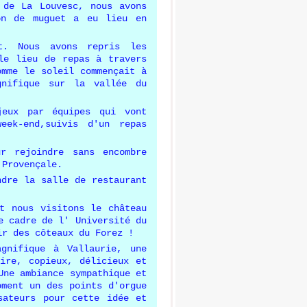
 de La Louvesc, nous avons
on de muguet a eu lieu en
.
t. Nous avons repris les
le lieu de repas à travers
omme le soleil commençait à
gnifique sur la vallée du
jeux par équipes qui vont
ek-end,suivis d'un repas
ur rejoindre sans encombre
 Provençale.
ndre la salle de restaurant
t nous visitons le château
e cadre de l' Université du
ir des côteaux du Forez !
gnifique à Vallaurie, une
ire, copieux, délicieux et
Une ambiance sympathique et
oment un des points d'orgue
sateurs pour cette idée et