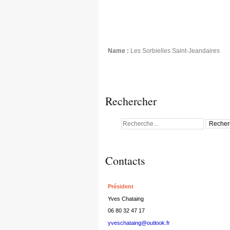
Name :
Les Sorbielles Saint-Jeandaires
Rechercher
Contacts
Président
Yves Chataing
06 80 32 47 17
yveschataing@outlook.fr