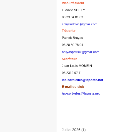
Vice-Président
Ludovic SOLILY
06 23 84 81 83
solily.ludovic@gmail.com
Trésorier
Patrick Bruyas
06 20 80 78 94
bruyaspatrick@gmail.com
Secrétaire
Jean-Louis MOMEIN
06 2312 07 11
les-sorbielles@laposte.net
E-mail du club
les-sorbielles@laposte.net
Juillet 2026
(1)