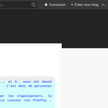
Connexion
+
Créer mon blog
R.., et S.. nous ont donné
o . C'est donc 46 personnes
ar les organisateurs, le
 La Louvesc via Planfoy ,