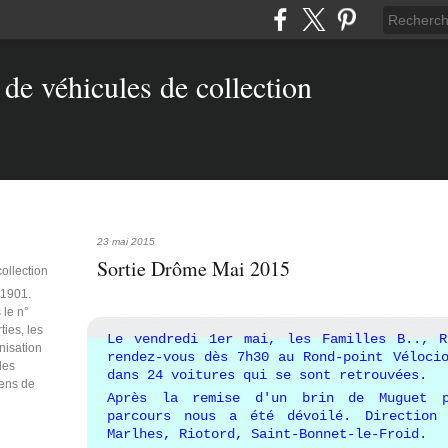
23 mai 2015
Sortie Drôme Mai 2015
collection
e 1901.
 le n°
ties, les
Le vendredi 1er mai, les Familles B.., 
anisation
rendez-vous dès 7h30 au Rond-point Véloci
des
dans 24 voitures qui se sont retrouvées.
iens de
Après la remise d'un brin de Muguet p
parcours nous a été dévoilé. Direction
Marlhes, Riotord, Saint-Bonnet-le-Froid.