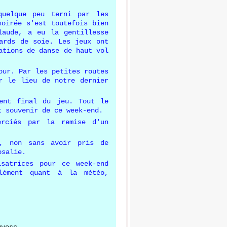
uelque peu terni par les
soirée s'est toutefois bien
laude, a eu la gentillesse
ards de soie. Les jeux ont
ations de danse de haut vol
our. Par les petites routes
r le lieu de notre dernier
ment final du jeu. Tout le
t souvenir de ce week-end.
erciés par la remise d'un
y, non sans avoir pris de
osalie.
isatrices pour ce week-end
lément quant à la météo,