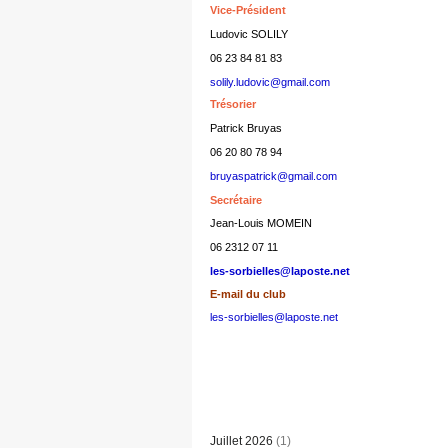
Vice-Président
Ludovic SOLILY
06 23 84 81 83
solily.ludovic@gmail.com
Trésorier
Patrick Bruyas
06 20 80 78 94
bruyaspatrick@gmail.com
Secrétaire
Jean-Louis MOMEIN
06 2312 07 11
les-sorbielles@laposte.net
E-mail du club
les-sorbielles@laposte.net
Juillet 2026
(1)