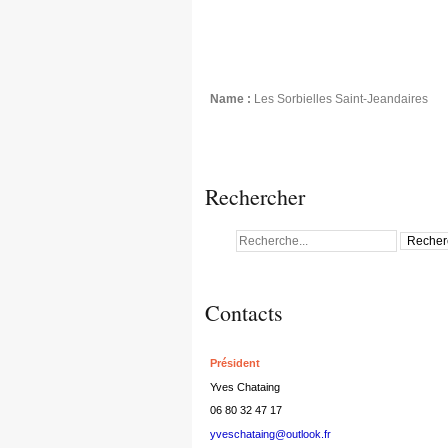
Name :
Les Sorbielles Saint-Jeandaires
Rechercher
Contacts
Président
Yves Chataing
06 80 32 47 17
yveschataing@outlook.fr