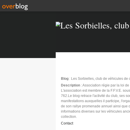
Blog
: Les Sorbielles, club de véhicules de 
Description
: Association régie par la loi d
L'association est membre de la F.F.V.E. sous
762.Le blog retrace l'activité du club, ses sor
manifestations auxquelles il participe, l'org
de son rallye promenade annuel ainsi que 
informations diverses sur les véhicules anc
collection.
Contact