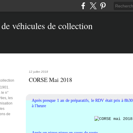
12 juillet 2018
CORSE Mai 2018
collection
e 1901.
 le n°
ties, les
Après presque 1 an de préparatifs, le RDV était pris à 8h3
anisation
à l'heure
des
iens de
Après un pique nique en cours de route