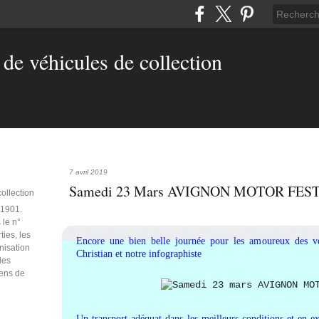
7 avril 2019
Samedi 23 Mars AVIGNON MOTOR FES
collection
e 1901.
 le n°
ties, les
Encore une bien belle journée pour les amoureux des vé
anisation
Christian et notre infographiste
des
iens de
Un transport adéquat dans les meilleurs conditions et en e