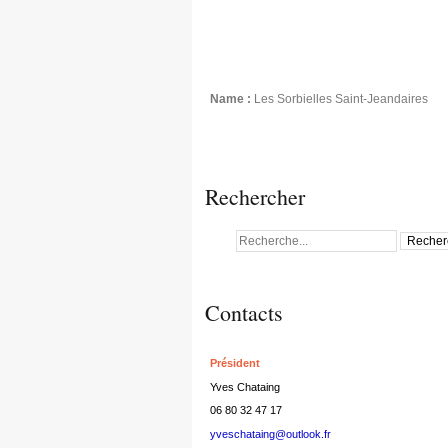
Name :
Les Sorbielles Saint-Jeandaires
Rechercher
Contacts
Président
Yves Chataing
06 80 32 47 17
yveschataing@outlook.fr