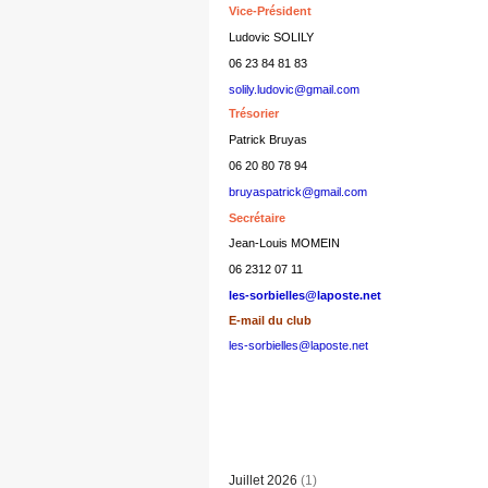
Vice-Président
Ludovic SOLILY
06 23 84 81 83
solily.ludovic@gmail.com
Trésorier
Patrick Bruyas
06 20 80 78 94
bruyaspatrick@gmail.com
Secrétaire
Jean-Louis MOMEIN
06 2312 07 11
les-sorbielles@laposte.net
E-mail du club
les-sorbielles@laposte.net
Juillet 2026
(1)