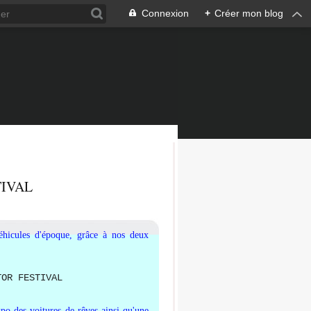
Connexion
+
Créer mon blog
TIVAL
hicules d'époque, grâce à nos deux
xpo des voitures de rêves ainsi qu'une