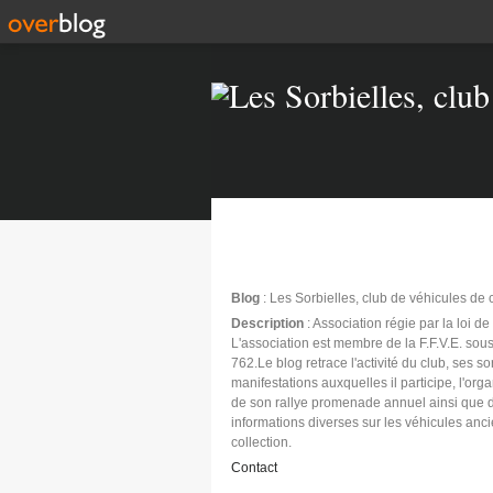
Blog
: Les Sorbielles, club de véhicules de 
Description
: Association régie par la loi d
L'association est membre de la F.F.V.E. sous
762.Le blog retrace l'activité du club, ses sor
manifestations auxquelles il participe, l'org
de son rallye promenade annuel ainsi que 
informations diverses sur les véhicules anc
collection.
Contact