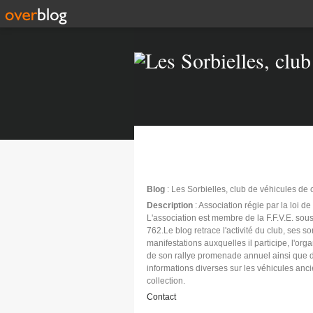
Blog
: Les Sorbielles, club de véhicules de 
Description
: Association régie par la loi d
L'association est membre de la F.F.V.E. sous
762.Le blog retrace l'activité du club, ses sor
manifestations auxquelles il participe, l'org
de son rallye promenade annuel ainsi que 
informations diverses sur les véhicules anc
collection.
Contact