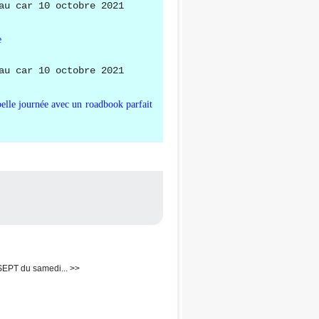
e
belle journée avec un roadbook parfait
SEPT du samedi... >>