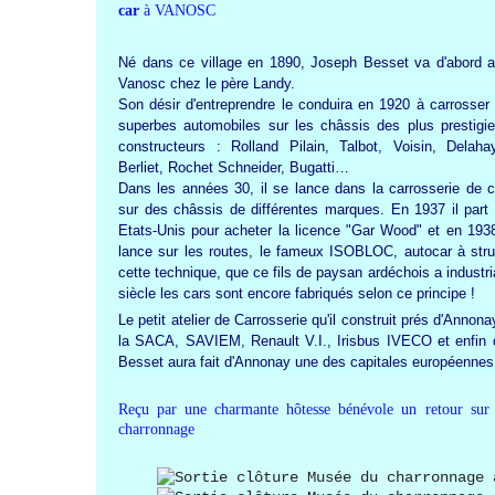
car
à VANOSC
Né dans ce village en 1890, Joseph Besset va d'abord ap
Vanosc chez le père Landy.
Son désir d'entreprendre le conduira en 1920 à carrosser
superbes automobiles sur les châssis des plus prestigi
constructeurs : Rolland Pilain, Talbot, Voisin, Delaha
Berliet, Rochet Schneider, Bugatti…
Dans les années 30, il se lance dans la carrosserie de c
sur des châssis de différentes marques. En 1937 il part
Etats-Unis pour acheter la licence "Gar Wood" et en 1938
lance sur les routes, le fameux ISOBLOC, autocar à struc
cette technique, que ce fils de paysan ardéchois a industr
siècle les cars sont encore fabriqués selon ce principe !
Le petit atelier de Carrosserie qu'il construit prés d'Annon
la SACA, SAVIEM, Renault V.I., Irisbus IVECO et enfi
Besset aura fait d'Annonay une des capitales européennes
Reçu par une charmante hôtesse bénévole un retour sur
charronnage