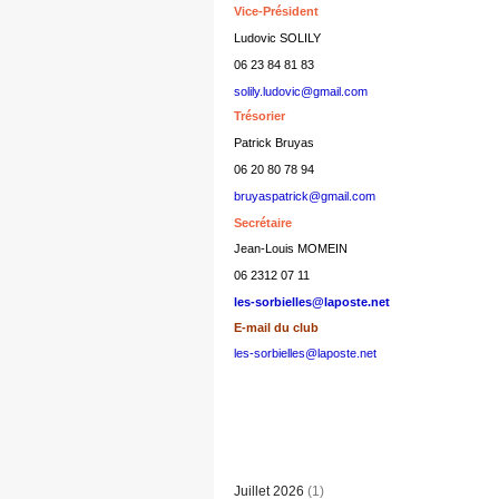
Vice-Président
Ludovic SOLILY
06 23 84 81 83
solily.ludovic@gmail.com
Trésorier
Patrick Bruyas
06 20 80 78 94
bruyaspatrick@gmail.com
Secrétaire
Jean-Louis MOMEIN
06 2312 07 11
les-sorbielles@laposte.net
E-mail du club
les-sorbielles@laposte.net
Juillet 2026
(1)