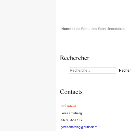
Name :
Les Sorbielles Saint-Jeandaires
Rechercher
Contacts
Président
Yves Chataing
06 80 32 47 17
yveschataing@outlook.fr