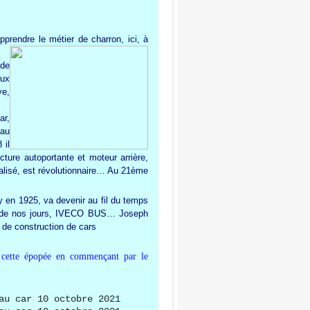
prendre le métier de charron, ici, à
 de
eux
ye,
ar,
 au
 il
ture autoportante et moteur arrière,
ialisé, est révolutionnaire… Au 21ème
ay en 1925, va devenir au fil du temps
n de nos jours, IVECO BUS… Joseph
 de construction de cars
 cette épopée en commençant par le