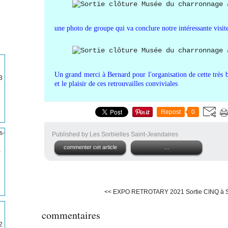
une photo de groupe qui va conclure notre intéressante visit
Un grand merci à Bernard pour l'organisation de cette très 
3
et le plaisir de ces retrouvailles conviviales
Repost
0
Published by Les Sorbielles Saint-Jeandaires
commenter cet article
…
-
<< EXPO RETROTARY 2021
Sortie CINQ à 
commentaires
2