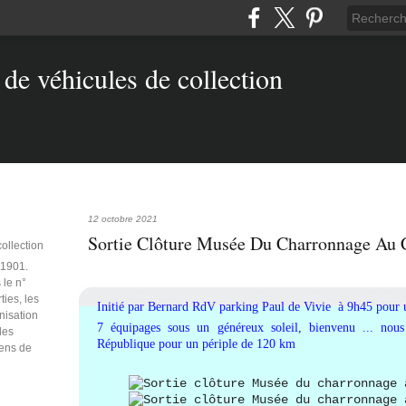
12 octobre 2021
Sortie Clôture Musée Du Charronnage Au 
collection
e 1901.
 le n°
ties, les
Initié par Bernard RdV parking Paul de Vivie à 9h45 pour 
anisation
7 équipages sous un généreux soleil, bienvenu ... nous
des
République pour un périple de 120 km
iens de