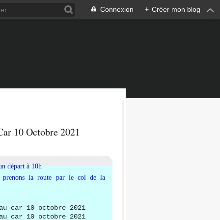
Connexion
+
Créer mon blog
Car 10 Octobre 2021
un départ à 10h
 prenons la route par le col de la