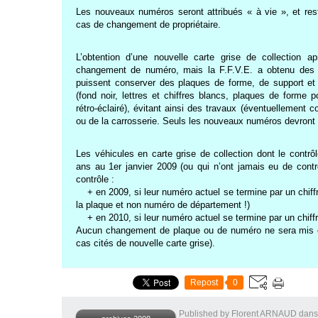
L
es nouveaux numéros seront attribués « à vie », et re
cas de changement de propriétaire.
L
’obtention d’une nouvelle carte grise de collection 
changement de numéro, mais la F.F.V.E. a obtenu des 
puissent conserver des plaques de forme, de support et 
(fond noir, lettres et chiffres blancs, plaques de forme 
rétro-éclairé), évitant ainsi des travaux (éventuellement c
ou de la carrosserie. Seuls les nouveaux numéros devront
L
es véhicules en carte grise de collection dont le contrôl
ans au 1er janvier 2009 (ou qui n’ont jamais eu de contr
contrôle :
+ en 2009, si leur numéro actuel se termine par un chiffr
la plaque et non numéro de département !)
+ en 2010, si leur numéro actuel se termine par un chiffr
Aucun changement de plaque ou de numéro ne sera mis e
cas cités de nouvelle carte grise).
Repost
0
Published by Florent ARNAUD
dans