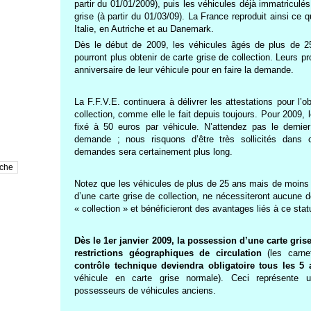
partir du 01/01/2009), puis les véhicules déjà immatriculé
grise (à partir du 01/03/09). La France reproduit ainsi ce 
Italie, en Autriche et au Danemark.
D
ès le début de 2009, les véhicules âgés de plus de 
pourront plus obtenir de carte grise de collection. Leurs p
anniversaire de leur véhicule pour en faire la demande.
L
a F.F.V.E. continuera à délivrer les attestations pour l’o
collection, comme elle le fait depuis toujours. Pour 2009, 
fixé à 50 euros par véhicule. N’attendez pas le dernier
demande ; nous risquons d’être très sollicités dans c
demandes sera certainement plus long.
N
otez que les véhicules de plus de 25 ans mais de moins 
d’une carte grise de collection, ne nécessiteront aucune d
« collection » et bénéficieront des avantages liés à ce stat
D
ès le 1er janvier 2009, la possession d’une carte gris
restrictions géographiques de circulation
(les carne
contrôle technique deviendra obligatoire tous les 5 
véhicule en carte grise normale). Ceci représente
possesseurs de véhicules anciens.