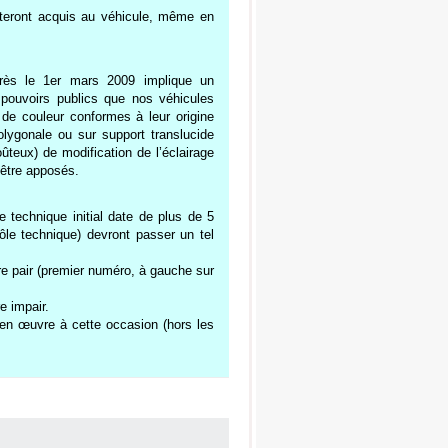
steront acquis au véhicule, même en
après le 1er mars 2009 implique un
pouvoirs publics que nos véhicules
de couleur conformes à leur origine
polygonale ou sur support translucide
oûteux) de modification de l’éclairage
 être apposés.
e technique initial date de plus de 5
ôle technique) devront passer un tel
e pair (premier numéro, à gauche sur
e impair.
n œuvre à cette occasion (hors les