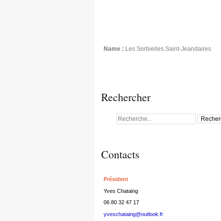
Name :
Les Sorbielles Saint-Jeandaires
Rechercher
Contacts
Président
Yves Chataing
06 80 32 47 17
yveschataing@outlook.fr