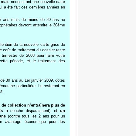
s mais nécessitant une nouvelle carte
qui a été fait ces dernières années en
25 ans mais de moins de 30 ans ne
ropriétaires devront attendre le 30ème
btention de la nouvelle carte grise de
le coût de traitement du dossier reste
 trimestre de 2008 pour faire votre
ette période, et le traitement des
de 30 ans au 1er janvier 2009, dotés
émarche particulière. Ils resteront en
ut.
e de collection n’entraînera plus de
ts à souche disparaissent), et
un
ans
(contre tous les 2 ans pour un
 un avantage économique pour les