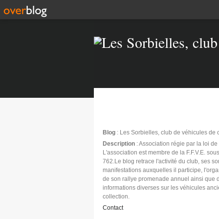
Blog
: Les Sorbielles, club de véhicules de 
Description
: Association régie par la loi d
L'association est membre de la F.F.V.E. sous
762.Le blog retrace l'activité du club, ses sor
manifestations auxquelles il participe, l'org
de son rallye promenade annuel ainsi que 
informations diverses sur les véhicules anc
collection.
Contact