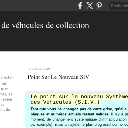
30 octobre 2008
Point Sur Le Nouveau SIV
collection
e 1901.
 le n°
ties, les
Le point sur le nouveau Système
anisation
des Véhicules (S.I.V.)
des
T
ant que vous ne changez pas de carte grise, qu’elle 
iens de
plaques et numéros actuels restent valides.
Il n’y a p
moment, de changement systématique d’immatriculation (
par exemple), mais un système plus progressif qui ne co