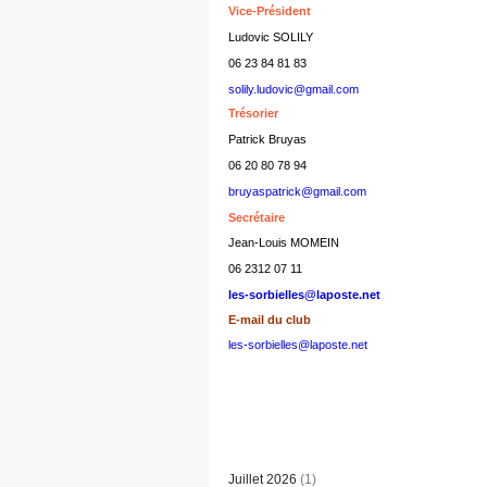
Vice-Président
Ludovic SOLILY
06 23 84 81 83
solily.ludovic@gmail.com
Trésorier
Patrick Bruyas
06 20 80 78 94
bruyaspatrick@gmail.com
Secrétaire
Jean-Louis MOMEIN
06 2312 07 11
les-sorbielles@laposte.net
E-mail du club
les-sorbielles@laposte.net
Juillet 2026
(1)