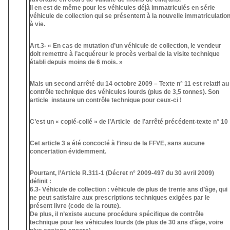
Il en est de même pour les véhicules déjà immatriculés en série
véhicule de collection qui se présentent à la nouvelle immatriculatio
à vie.
Art.3- « En cas de mutation d’un véhicule de collection, le vendeur
doit remettre à l’acquéreur le procès verbal de la visite technique
établi depuis moins de 6 mois. »
Mais un second arrêté du 14 octobre 2009 – Texte n° 11 est relatif au
contrôle technique des véhicules lourds (plus de 3,5 tonnes). Son
article instaure un contrôle technique pour ceux-ci !
C’est un « copié-collé » de l’Article de l’arrêté précédent-texte n° 10 
Cet article 3 a été concocté à l’insu de la FFVE, sans aucune
concertation évidemment.
Pourtant, l’Article R.311-1 (Décret n° 2009-497 du 30 avril 2009)
définit :
6.3- Véhicule de collection : véhicule de plus de trente ans d’âge, qui
ne peut satisfaire aux prescriptions techniques exigées par le
présent livre (code de la route).
De plus, il n’existe aucune procédure spécifique de contrôle
technique pour les véhicules lourds (de plus de 30 ans d’âge, voire