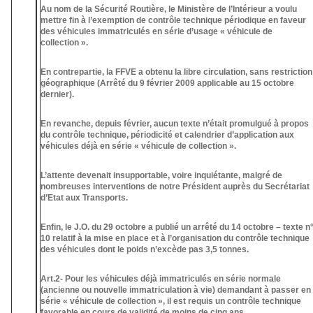
Au nom de la Sécurité Routière, le Ministère de l’Intérieur a voulu
mettre fin à l’exemption de contrôle technique périodique en faveur
des véhicules immatriculés en série d’usage « véhicule de
collection ».
En contrepartie, la FFVE a obtenu la libre circulation, sans restriction
géographique (Arrêté du 9 février 2009 applicable au 15 octobre
dernier).
En revanche, depuis février, aucun texte n’était promulgué à propos
du contrôle technique, périodicité et calendrier d’application aux
véhicules déjà en série « véhicule de collection ».
L’attente devenait insupportable, voire inquiétante, malgré de
nombreuses interventions de notre Président auprès du Secrétariat
d’Etat aux Transports.
Enfin, le J.O. du 29 octobre a publié un arrêté du 14 octobre – texte n
10 relatif à la mise en place et à l’organisation du contrôle technique
des véhicules dont le poids n’excède pas 3,5 tonnes.
Art.2- Pour les véhicules déjà immatriculés en série normale
(ancienne ou nouvelle immatriculation à vie) demandant à passer en
série « véhicule de collection », il est requis un contrôle technique
favorable en cours de validité de moins de cinq ans.