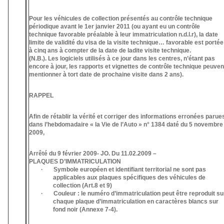
Pour les véhicules de collection présentés au contrôle technique
périodique avant le 1er janvier 2011 (ou ayant eu un contrôle
technique favorable préalable à leur immatriculation n.d.l.r), la date
limite de validité du visa de la visite technique… favorable est portée
à cinq ans à compter de la date de ladite visite technique.
(N.B.). Les logiciels utilisés à ce jour dans les centres, n’étant pas
encore à jour, les rapports et vignettes de contrôle technique peuven
mentionner à tort date de prochaine visite dans 2 ans).
RAPPEL
Afin de rétablir la vérité et corriger des informations erronées parue
dans l’hebdomadaire « la Vie de l’Auto » n° 1384 daté du 5 novembre
2009,
Arrêté du 9 février 2009- JO. Du 11.02.2009 –
PLAQUES D’IMMATRICULATION
· Symbole européen et identifiant territorial ne sont pas
applicables aux plaques spécifiques des véhicules de
collection (Art.8 et 9)
· Couleur : le numéro d’immatriculation peut être reproduit su
chaque plaque d’immatriculation en caractères blancs sur
fond noir (Annexe 7-4).