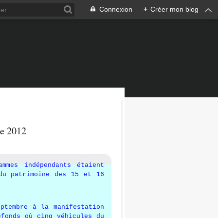
Connexion
+
Créer mon blog
re 2012
ammes indépendants étaient
du patrimoine des 15 et 16
ptembre à la manifestation
efonds où cinq véhicules du