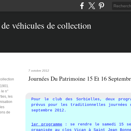
7 octobre 2012
Journées Du Patrimoine 15 Et 16 Septemb
collection
e 1901.
 le n°
ties, les
Pour le club des Sorbielles, deux progr
anisation
prévus pour les traditionnelles journées 
des
septembre 2012.
iens de
1er programme
: se rendre le samedi 15 se
organisée au clos Vican à Saint Jean Bonn