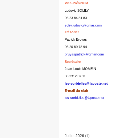
Vice-Président
Ludovic SOLILY
06 23 84 81 83
solily.ludovic@gmail.com
Trésorier
Patrick Bruyas
06 20 80 78 94
bruyaspatrick@gmail.com
Secrétaire
Jean-Louis MOMEIN
06 2312 07 11
les-sorbielles@laposte.net
E-mail du club
les-sorbielles@laposte.net
Juillet 2026
(1)