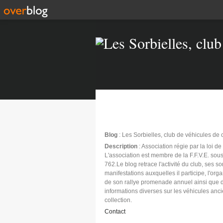
Blog
: Les Sorbielles, club de véhicules de 
Description
: Association régie par la loi d
L'association est membre de la F.F.V.E. sous
762.Le blog retrace l'activité du club, ses sor
manifestations auxquelles il participe, l'org
de son rallye promenade annuel ainsi que 
informations diverses sur les véhicules anc
collection.
Contact