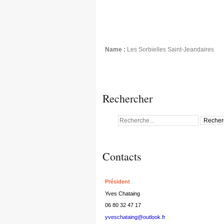
Name :
Les Sorbielles Saint-Jeandaires
Rechercher
Contacts
Président
Yves Chataing
06 80 32 47 17
yveschataing@outlook.fr