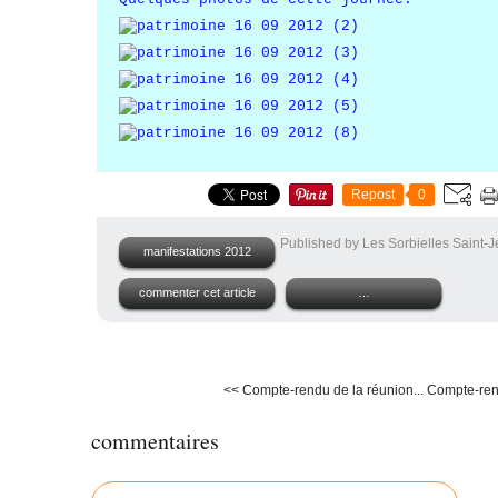
Repost
0
Published by Les Sorbielles Saint-
manifestations 2012
commenter cet article
…
<< Compte-rendu de la réunion...
Compte-rend
commentaires