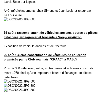
Laval,
Boën-sur-Lignon.
Arrêt rafraîchissements chez Simone et Jean-Louis et retour par
La
Fouillouse.
19 août : rassemblement de véhicules anciens, bourse de pièces
détachées, vide-grenier et brocante à Vorey-sur-Arzon
Exposition de véhicule anciens et de tracteurs.
26 août :
30ème concentration de véhicules de collection
org
anisée par le Club roannais
“
CRAAC” à MABLY
Plus de 350 véhicules, autos, motos, vélos et utilitaires construits
avant
1970 ainsi qu’une importante bourse d’échanges de pièces
détachées.