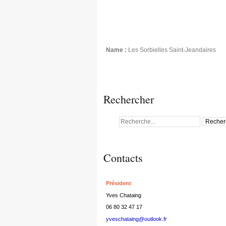
Name :
Les Sorbielles Saint-Jeandaires
Rechercher
Contacts
Président
Yves Chataing
06 80 32 47 17
yveschataing@outlook.fr