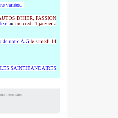
ns variées...
AUTOS D'HIER, PASSION
fixé a
u
mercredi
4 janvier à
rs de notre A.G
le
samedi
14
ELLES SAINTJEANDAIRES
Jeandaires
dans