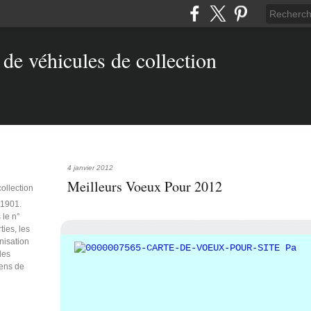
4 janvier 2012
Meilleurs Voeux Pour 2012
collection
e 1901.
 le n°
ties, les
anisation
des
iens de