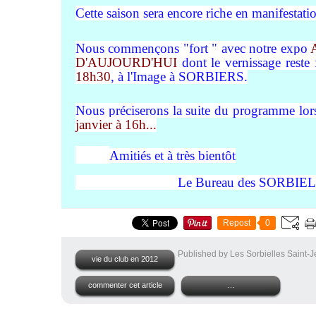
Cette saison sera encore riche en manifestatio
Nous commençons "fort " avec notre expo
D'
AUJOURD'HUI
dont le vernissage reste 
18h30
, à l'Image à SORBIERS.
Nous préciserons la suite du programme lo
janvier à 16h...
Amitiés et à très bientôt
Le Bureau des SORBI
Repost
0
Published by Les Sorbielles Saint-
vie du club en 2012
commenter cet article
…