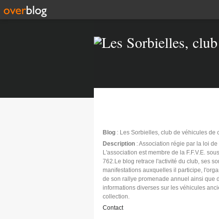
Blog
: Les Sorbielles, club de véhicules de 
Description
: Association régie par la loi d
L'association est membre de la F.F.V.E. sous
762.Le blog retrace l'activité du club, ses sor
manifestations auxquelles il participe, l'org
de son rallye promenade annuel ainsi que 
informations diverses sur les véhicules anc
collection.
Contact