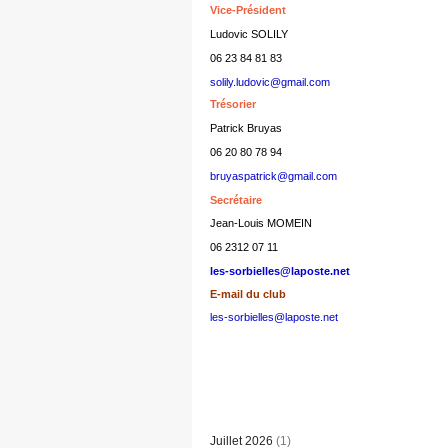
Vice-Président
Ludovic SOLILY
06 23 84 81 83
solily.ludovic@gmail.com
Trésorier
Patrick Bruyas
06 20 80 78 94
bruyaspatrick@gmail.com
Secrétaire
Jean-Louis MOMEIN
06 2312 07 11
les-sorbielles@laposte.net
E-mail du club
les-sorbielles@laposte.net
Juillet 2026
(1)