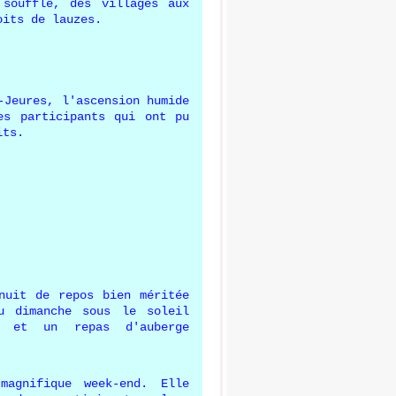
 souffle, des villages aux
oits de lauzes.
-Jeures, l'ascension humide
es participants qui ont pu
its.
nuit de repos bien méritée
du
dimanche
sous le soleil
s et un repas d'auberge
agnifique week-end. Elle