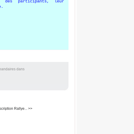
 des participants, leur
e.
Jeandaires
dans
scription Rallye... >>