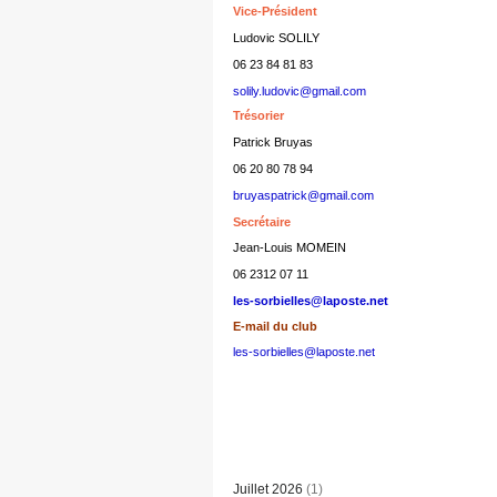
Vice-Président
Ludovic SOLILY
06 23 84 81 83
solily.ludovic@gmail.com
Trésorier
Patrick Bruyas
06 20 80 78 94
bruyaspatrick@gmail.com
Secrétaire
Jean-Louis MOMEIN
06 2312 07 11
les-sorbielles@laposte.net
E-mail du club
les-sorbielles@laposte.net
Juillet 2026
(1)