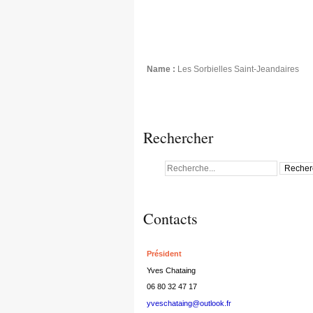
Name :
Les Sorbielles Saint-Jeandaires
Rechercher
Contacts
Président
Yves Chataing
06 80 32 47 17
yveschataing@outlook.fr