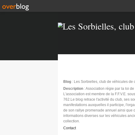
Blog
: Les Sorbielles, club de véhicules de 
Description
: Association régie par la loi d
L'association est membre de la F.F.V.E. sous
762.Le blog retrace l'activité du club, ses sor
manifestations auxquelles il participe, l'org
de son rallye promenade annuel ainsi que 
informations diverses sur les véhicules anc
collection.
Contact