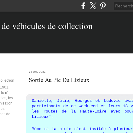
15 mai 2011
Sortie Au Pic Du Lizieux
collection
e 1901.
 le n°
ties, les
Danielle, Julie, Georges et Ludovic ava
anisation
participants de ce week-end et leurs 18 v
des
les routes de la Haute-Loire avec pou
iens de
Lizieux".
Même si la pluie s'est invitée à plusieur