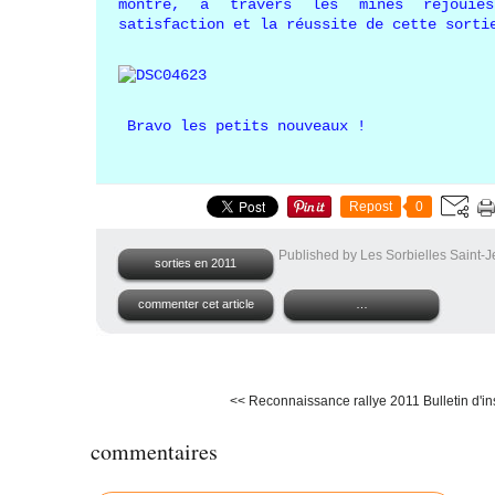
montre, à travers les mines réjouies
satisfaction et la réussite de cette sorti
Bravo les petits nouveaux !
Repost
0
Published by Les Sorbielles Saint-
sorties en 2011
commenter cet article
…
<< Reconnaissance rallye 2011
Bulletin d'in
commentaires