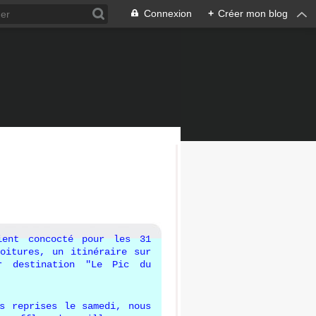
Connexion
+
Créer mon blog
ient concocté pour les 31
oitures, un itinéraire sur
r destination "Le Pic du
s reprises le samedi, nous