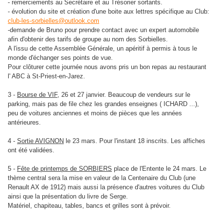
- remerciements au Secrétaire et au Trésorier sortants.
- évolution du site et création d'une boite aux lettres spécifique au Club:
club-les-sorbielles@outlook.com
-demande de Bruno pour prendre contact avec un expert automobile
afin d'obtenir des tarifs de groupe au nom des Sorbielles.
A l'issu de cette Assemblée Générale, un apéritif à permis à tous le
monde d'échanger ses points de vue.
Pour clôturer cette journée nous avons pris un bon repas au restaurant
l' ABC à St-Priest-en-Jarez.
3 -
Bourse de VIF
, 26 et 27 janvier.
Beaucoup de vendeurs sur le
parking, mais pas de file chez les grandes enseignes ( ICHARD ...),
peu de voitures anciennes et moins de pièces que les années
antérieures.
4 -
Sortie AVIGNON
le 23 mars. Pour l'instant 18 inscrits. Les affiches
ont été validées.
5 -
Fête de printemps de SORBIERS
place de l'Entente le 24 mars. Le
thème central sera la mise en valeur de la Centenaire du Club (une
Renault AX de 1912) mais aussi la présence d'autres voitures du Club
ainsi que la présentation du livre de Serge.
Matériel, chapiteau, tables, bancs et grilles sont à prévoir.